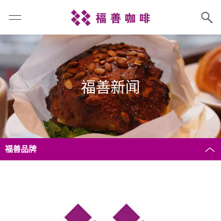
福善新闻
福善品牌