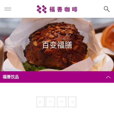
百变福膳
福善饮品
|<
<<
>>
>|